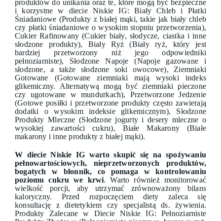
produktów do unikania oraz te, które mogą być bezpieczne
i korzystne w diecie Niskie IG: Biały Chleb i Płatki
Śniadaniowe (Produkty z białej mąki, takie jak biały chleb
czy płatki śniadaniowe o wysokim stopniu przetworzenia),
Cukier Rafinowany (Cukier biały, słodycze, ciastka i inne
słodzone produkty), Biały Ryż (Biały ryż, który jest
bardziej przetworzony niż jego odpowiedniki
pełnoziarniste), Słodzone Napoje (Napoje gazowane i
słodzone, a także słodzone soki owocowe), Ziemniaki
Gotowane (Gotowane ziemniaki mają wysoki indeks
glikemiczny. Alternatywą mogą być ziemniaki pieczone
czy ugotowane w mundurkach), Przetworzone Jedzenie
(Gotowe posiłki i przetworzone produkty często zawierają
dodatki o wysokim indeksie glikemicznym), Słodzone
Produkty Mleczne (Słodzone jogurty i desery mleczne o
wysokiej zawartości cukru), Białe Makarony (Białe
makarony i inne produkty z białej mąki).
W diecie Niskie IG warto skupić się na spożywaniu
pełnowartościowych, nieprzetworzonych produktów,
bogatych w błonnik, co pomaga w kontrolowaniu
poziomu cukru we krwi
. Warto również monitorować
wielkość porcji, aby utrzymać zrównoważony bilans
kaloryczny. Przed rozpoczęciem diety zaleca się
konsultację z dietetykiem czy specjalistą ds. żywienia.
Produkty Zalecane w Diecie Niskie IG: Pełnoziarniste