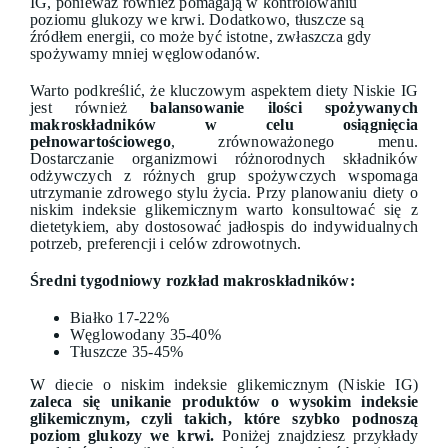
IG, ponieważ również pomagają w kontrolowaniu
poziomu glukozy we krwi. Dodatkowo, tłuszcze są
źródłem energii, co może być istotne, zwłaszcza gdy
spożywamy mniej węglowodanów.
Warto podkreślić, że kluczowym aspektem diety Niskie IG
jest również
balansowanie ilości spożywanych
makroskładników w celu osiągnięcia
pełnowartościowego
, zrównoważonego menu.
Dostarczanie organizmowi różnorodnych składników
odżywczych z różnych grup spożywczych wspomaga
utrzymanie zdrowego stylu życia. Przy planowaniu diety o
niskim indeksie glikemicznym warto konsultować się z
dietetykiem, aby dostosować jadłospis do indywidualnych
potrzeb, preferencji i celów zdrowotnych.
Średni tygodniowy rozkład makroskładników:
Białko 17-22%
Węglowodany 35-40%
Tłuszcze 35-45%
W diecie o niskim indeksie glikemicznym (Niskie IG)
zaleca się unikanie produktów o wysokim indeksie
glikemicznym, czyli takich, które szybko podnoszą
poziom glukozy we krwi.
Poniżej znajdziesz przykłady