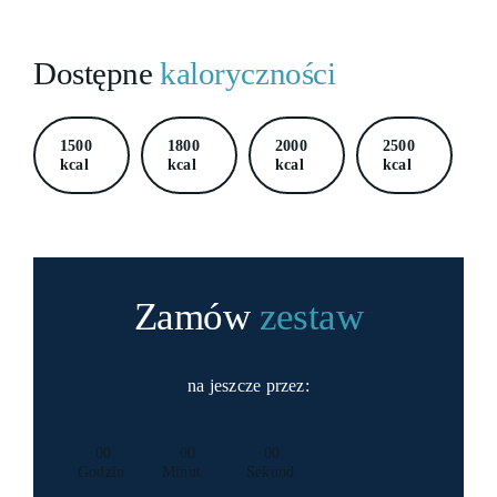
Dostępne
kaloryczności
1500
1800
2000
2500
kcal
kcal
kcal
kcal
Zamów
zestaw
na
jeszcze przez:
0
0
0
0
0
0
Godzin
Minut
Sekund