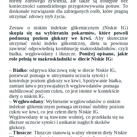
normy zdrowego żywienia, ale także są dostępne bez
konieczności samodzielnego przygotowywania potraw. To
doskonałe rozwiązanie dla zabieganych osób, które pragną
utrzymać zdrowy tryb życia.
Zestaw o niskim indeksie glikemicznym (Niskie IG)
skupia się na wybieraniu pokarmów, które powoli
podnoszą poziom glukozy we krwi.
Aby skutecznie
utrzymać niski indeks glikemiczny, dieta ta powinna
zawierać odpowiednią kombinację makroskładników, czyli
białka, węglowodany i tłuszcze.
Poniżej opisano, jakie
role pełnią te makroskładniki w diecie Niskie IG:
–
Białko
: odgrywa kluczową rolę w diecie Niskie IG,
ponieważ pomaga w utrzymaniu uczucia sytości i
kontroluje poziom glukozy we krwi. Spożywanie białka,
zamiast łatwo przyswajalnych węglowodanów pomaga
stabilizować poziom cukru, co jest istotne w kontekście
diety o niskim IG.
–
Węglowodany
: Wybieranie węglowodanów o niskim
indeksie glikemicznym pomaga utrzymać stabilny poziom
cukru we krwi, co jest celem diety Niskie IG.
Węglowodany te są trawione wolniej, co przekłada się na
dłuższe uczucie sytości i unikanie nagłych skoków
glukozy.
–
Tłuszcze
: Tłuszcze stanowią ważny element diety Niskie