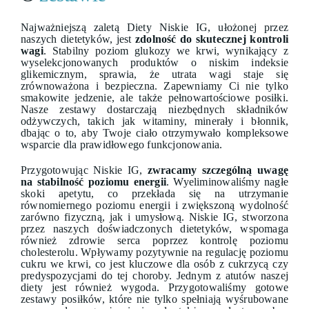
Najważniejszą zaletą Diety Niskie IG, ułożonej przez
naszych dietetyków, jest
zdolność do skutecznej kontroli
wagi
. Stabilny poziom glukozy we krwi, wynikający z
wyselekcjonowanych produktów o niskim indeksie
glikemicznym, sprawia, że utrata wagi staje się
zrównoważona i bezpieczna. Zapewniamy Ci nie tylko
smakowite jedzenie, ale także pełnowartościowe posiłki.
Nasze zestawy dostarczają niezbędnych składników
odżywczych, takich jak witaminy, minerały i błonnik,
dbając o to, aby Twoje ciało otrzymywało kompleksowe
wsparcie dla prawidłowego funkcjonowania.
Przygotowując Niskie IG,
zwracamy szczególną uwagę
na stabilność poziomu energii
. Wyeliminowaliśmy nagłe
skoki apetytu, co przekłada się na utrzymanie
równomiernego poziomu energii i zwiększoną wydolność
zarówno fizyczną, jak i umysłową. Niskie IG, stworzona
przez naszych doświadczonych dietetyków, wspomaga
również zdrowie serca poprzez kontrolę poziomu
cholesterolu. Wpływamy pozytywnie na regulację poziomu
cukru we krwi, co jest kluczowe dla osób z cukrzycą czy
predyspozycjami do tej choroby. Jednym z atutów naszej
diety jest również wygoda. Przygotowaliśmy gotowe
zestawy posiłków, które nie tylko spełniają wyśrubowane