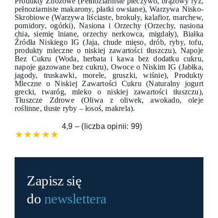
Produkty Zbożowe (Pełnoziarniste pieczywo, brązowy ryż,
pełnoziarniste makarony, płatki owsiane), Warzywa Nisko-
Skrobiowe (Warzywa liściaste, brokuły, kalafior, marchew,
pomidory, ogórki), Nasiona i Orzechy (Orzechy, nasiona
chia, siemię lniane, orzechy nerkowca, migdały), Białka
Źródła Niskiego IG (Jaja, chude mięso, drób, ryby, tofu,
produkty mleczne o niskiej zawartości tłuszczu), Napoje
Bez Cukru (Woda, herbata i kawa bez dodatku cukru,
napoje gazowane bez cukru), Owoce o Niskim IG (Jabłka,
jagody, truskawki, morele, gruszki, wiśnie), Produkty
Mleczne o Niskiej Zawartości Cukru (Naturalny jogurt
grecki, twaróg, mleko o niskiej zawartości tłuszczu),
Tłuszcze Zdrowe (Oliwa z oliwek, awokado, oleje
roślinne, tłuste ryby – łosoś, makrela).
4,9 – (liczba opinii: 99)
★★★★★
Zapisz się
do
newslettera