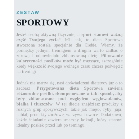
ZESTAW
SPORTOWY
Jesteś osobą aktywną fizycznie, a
sport stanowi ważną
część Twojego życia
? Jeśli tak, to dieta Sportowa
stworzona została specjalnie dla Ciebie. Wiemy, że
pomiędzy jednym treningiem a drugim warto zadbać o
zdrową i odpowiednio zbilansowaną dietę.
Pilnowanie
kaloryczności posiłków może być męczące
, szczególnie
kiedy większość swojego wolnego czasu chcesz poświęcić
na treningi.
Jednak nie martw się, nasi doświadczeni dietetycy już o to
zadbasz.
Przygotowana dieta Sportowa zawiera
różnorodne posiłki, skomponowane w taki sposób, aby
były zbilansowane pod względem węglowodanów,
białka i tłuszczów
. W tej diecie znajdziesz produkty z
różnych grup spożywczych, takie jak mięso, ryby, jaja,
nabiał, produkty zbożowe, warzywa i owoce. Dodatkowo,
każde śniadanie zawiera smaczny koktajl, który stanowi
idealny posiłek przed lub po treningu.