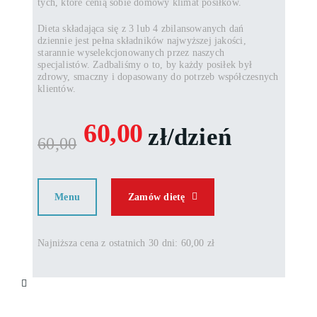
tych, które cenią sobie domowy klimat posiłków.
Dieta składająca się z 3 lub 4 zbilansowanych dań
dziennie jest pełna składników najwyższej jakości,
starannie wyselekcjonowanych przez naszych
specjalistów. Zadbaliśmy o to, by każdy posiłek był
zdrowy, smaczny i dopasowany do potrzeb współczesnych
klientów.
60,00
zł/dzień
60,00
Menu
Zamów dietę
Najniższa cena z ostatnich 30 dni: 60,00 zł