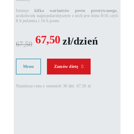
Istnieje
kilka wariantów postu przerywanego
,
aczkolwiek najpopularniejszym z nich jest dieta 8/16 czyli
8 h jedzenia i 16 h postu.
67,50
zł/dzień
67,50
Menu
Zamów dietę
Najniższa cena z ostatnich 30 dni: 67,50 zł