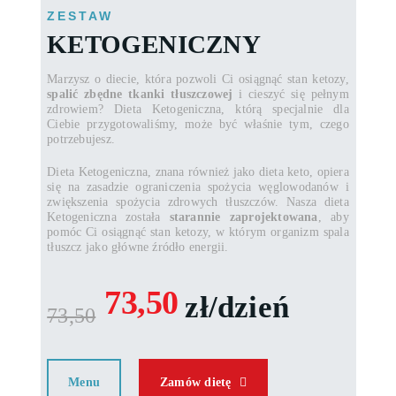
ZESTAW
KETOGENICZNY
Marzysz o diecie, która pozwoli Ci osiągnąć stan ketozy,
spalić zbędne tkanki tłuszczowej
i cieszyć się pełnym
zdrowiem? Dieta Ketogeniczna, którą specjalnie dla
Ciebie przygotowaliśmy, może być właśnie tym, czego
potrzebujesz.
Dieta Ketogeniczna, znana również jako dieta keto, opiera
się na zasadzie ograniczenia spożycia węglowodanów i
zwiększenia spożycia zdrowych tłuszczów. Nasza dieta
Ketogeniczna została
starannie zaprojektowana
, aby
pomóc Ci osiągnąć stan ketozy, w którym organizm spala
tłuszcz jako główne źródło energii.
73,50
zł/dzień
73,50
Menu
Zamów dietę