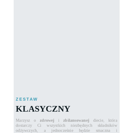
ZESTAW
KLASYCZNY
Marzysz o
zdrowej
i
zbilansowanej
diecie, która
dostarczy Ci wszystkich niezbędnych składników
odżywczych, a jednocześnie będzie smaczna i