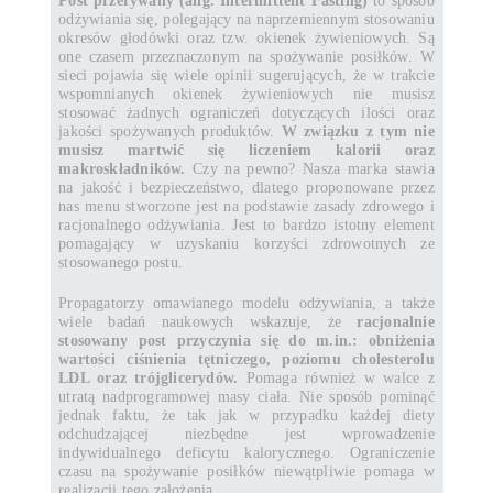
Post przerywany (ang. Intermittent Fasting)
to sposób
odżywiania się, polegający na naprzemiennym stosowaniu
okresów głodówki oraz tzw. okienek żywieniowych. Są
one czasem przeznaczonym na spożywanie posiłków. W
sieci pojawia się wiele opinii sugerujących, że w trakcie
wspomnianych okienek żywieniowych nie musisz
stosować żadnych ograniczeń dotyczących ilości oraz
jakości spożywanych produktów.
W związku z tym nie
musisz martwić się liczeniem kalorii oraz
makroskładników.
Czy na pewno? Nasza marka stawia
na jakość i bezpieczeństwo, dlatego proponowane przez
nas menu stworzone jest na podstawie zasady zdrowego i
racjonalnego odżywiania. Jest to bardzo istotny element
pomagający w uzyskaniu korzyści zdrowotnych ze
stosowanego postu.
Propagatorzy omawianego modelu odżywiania, a także
wiele badań naukowych wskazuje, że
racjonalnie
stosowany post przyczynia się do m.in.: obniżenia
wartości ciśnienia tętniczego, poziomu cholesterolu
LDL oraz trójglicerydów.
Pomaga również w walce z
utratą nadprogramowej masy ciała. Nie sposób pominąć
jednak faktu, że tak jak w przypadku każdej diety
odchudzającej niezbędne jest wprowadzenie
indywidualnego deficytu kalorycznego. Ograniczenie
czasu na spożywanie posiłków niewątpliwie pomaga w
realizacji tego założenia.