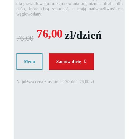
dla prawidłowego funkcjonowania organizmu. Idealna dla
osób, które chcą schudnąć, a mają nadwrażliwość na
węglowodany.
76,00
zł/dzień
76,00
Menu
Zamów dietę
Najniższa cena z ostatnich 30 dni: 76,00 zł