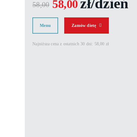
zł/dzień
58,00
58,00
Menu
Zamów dietę
Najniższa cena z ostatnich 30 dni: 58,00 zł