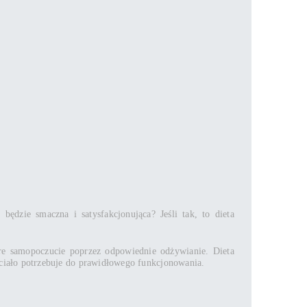
ędzie smaczna i satysfakcjonująca? Jeśli tak, to dieta
bre samopoczucie poprzez odpowiednie odżywianie. Dieta
 ciało potrzebuje do prawidłowego funkcjonowania.