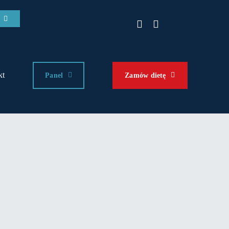
kt
Panel
Zamów dietę