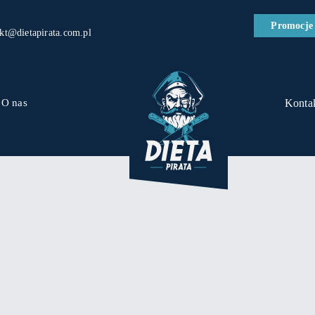
Promocje
kt@dietapirata.com.pl
O nas
Konta