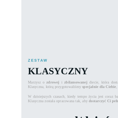
ZESTAW
KLASYCZNY
Marzysz o
zdrowej
i
zbilansowanej
diecie, która dost
Klasyczna, którą przygotowaliśmy
specjalnie dla Ciebie
,
W dzisiejszych czasach, kiedy tempo życia jest coraz 
Klasyczna została opracowana tak, aby
dostarczyć Ci pe