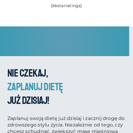
[kkstarratings]
dobre
produktów
samopoczucie
spożywczych.
poprzez
Nasza dieta
odpowiednie
Wegetariańska
odżywianie.
jest starannie
Dieta Klasyczna
zaprojektowana,
została
aby dostarczyć
opracowana tak,
Ci
aby
dostarczyć
pełnowartościowych
Ci
posiłków
, które
pełnowartościowych
zawierają
Nie czekaj,
posiłków,
wszystkie
bogatych w
niezbędne
zaplanuj dietę
składniki
składniki
odżywcze
, które
odżywcze.
już dzisiaj!
Twoje ciało
potrzebuje do
prawidłowego
Zaplanuj swoją dietę już dzisiaj i zacznij drogę do
funkcjonowania.
zdrowszego stylu życia. Niezależnie od tego, czy
chcesz schudnąć, zwiększyć masę mięśniową