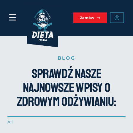
Przejdź
do
zawartości
Zamów
BLOG
Sprawdź nasze
najnowsze wpisy o
zdrowym odżywianiu:
All